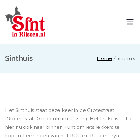
Ga
naar
de
Sinterklaasint
Jij komt toch ook?
inhoud
ocht Rijssen
Sinthuis
Home
Sinthuis
Het Sinthuis staat deze keer in de Grotestraat
(Grotestraat 10 in centrum Rijssen). Het leuke is dat je
hier nu ook naar binnen kunt om iets lekkers te
kopen. Leerlingen van het ROC en Reggesteyn