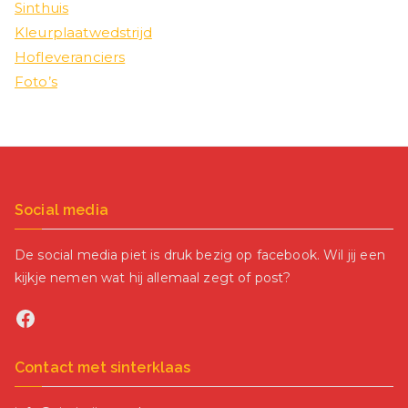
Sinthuis
Kleurplaatwedstrijd
Hofleveranciers
Foto’s
Social media
De social media piet is druk bezig op facebook. Wil jij een
kijkje nemen wat hij allemaal zegt of post?
Facebook
Contact met sinterklaas