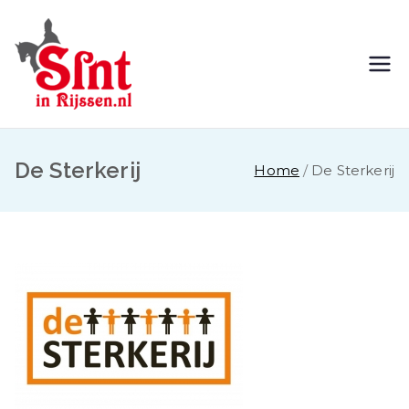
Ga
naar
de
Sinterklaasint
Jij komt toch ook?
inhoud
ocht Rijssen
De Sterkerij
Home
De Sterkerij