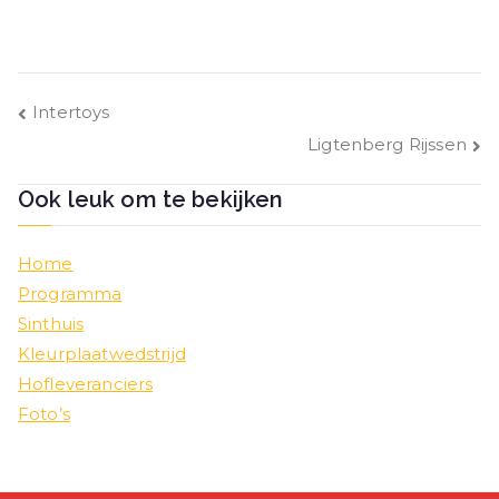
Bericht
Intertoys
Ligtenberg Rijssen
navigatie
Ook leuk om te bekijken
Home
Programma
Sinthuis
Kleurplaatwedstrijd
Hofleveranciers
Foto’s