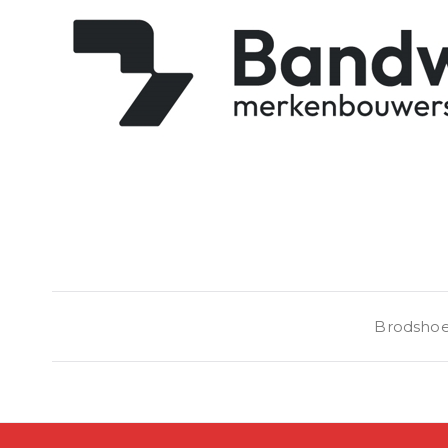
Bericht
Brodsho
navigatie