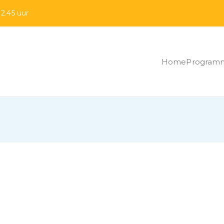
2.45 uur
Home
Program
tocht Rijssen